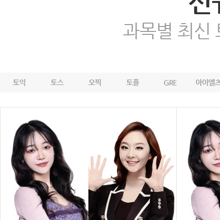
신
과목별 최신
토익
토스
오픽
토플
GRE
아이엘