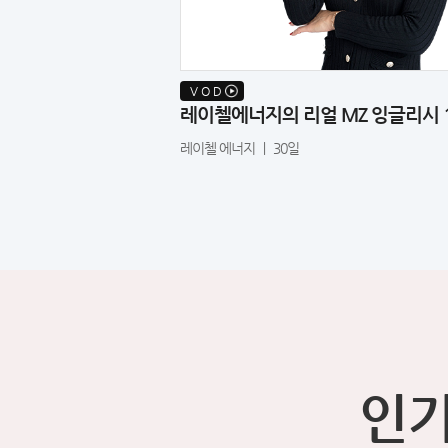
V O D
영어_축구EPL편
레이첼에너지의 리얼 MZ 잉글리시 
레이첼 에너지 ㅣ 30일
인기