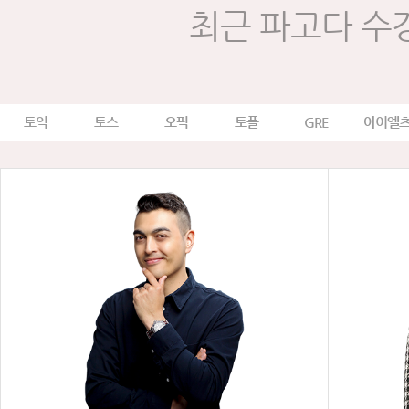
최근 파고다 수
토익
토스
오픽
토플
GRE
아이엘