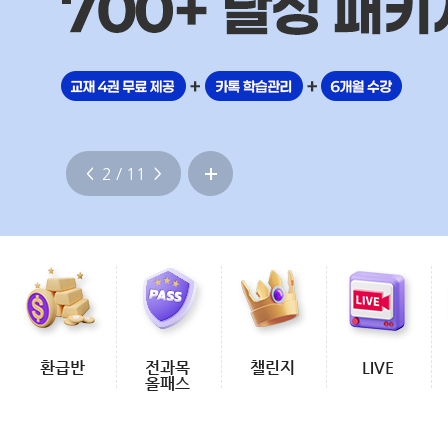
3 / 11
환급반
전과목
챌린지
LIVE
올패스