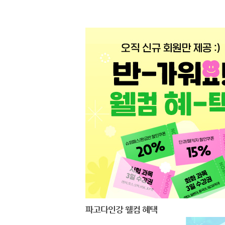
파고다인강 웰컴 혜택