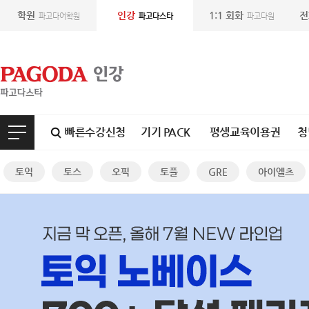
학원
인강
1:1 회화
전
파고다어학원
파고다스타
파고다원
빠른수강신청
기기 PACK
평생교육이용권
청
토익
토스
오픽
토플
GRE
아이엘츠