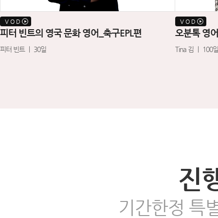
V O D
V O D
피터 빈트의 영국 문화 영어_축구EPL편
오분톡 영
피터 빈트 ㅣ 30일
Tina 김 ㅣ 100
진
기간한정 특별