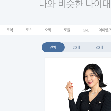
나와 비슷한 나이대
토익
토스
오픽
토플
GRE
아이엘
전체
20대
30대