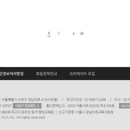
1
2
인정보처리방침
회원정책안내
크리에이터 모집
: 서울특별시 서초구 강남대로 419(서초동)
파고다인강 : 02-6907-2489
FAX : 02-
1-26767
통신판매신고 : 2003-서울서초-02320 제 6189호
사업자 정보확인
escr
원-860호 파고다 온라인 원격 평생교육원 ㅣ 신고기관명: 서울시 강남서초교육지원청
CA Inc. All rights reserved.