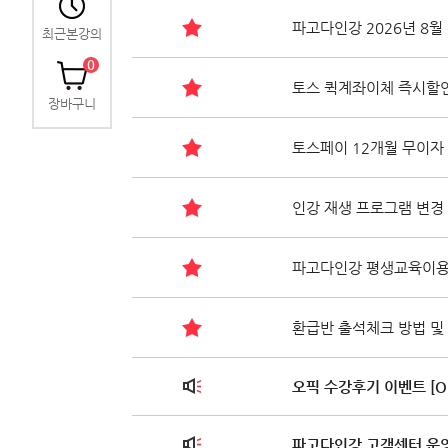
파고다인강 2026년 8
최근본강의
0
토스 퀵계좌이체 즉시할인
장바구니
토스페이 12개월 무이자
인강 재생 프로그램 변경 안
파고다인강 평생교육이용권
환급반 출석체크 방법 및
오픽 수강후기 이벤트 [O
파고다인강 고객센터 운영시