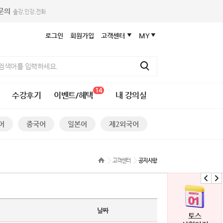
휴문의
출강,인강,전화
로그인
회원가입
고객센터
MY
14
수강후기
이벤트/혜택
내 강의실
어
중국어
일본어
제2외국어
고객센터
공지사항
날짜
HSK
토스