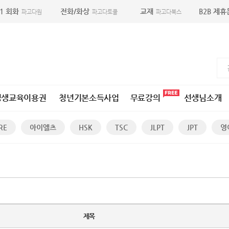
:1 회화
전화/화상
교재
B2B 제
파고다원
파고다토쿨
파고다북스
평생교육이용권
청년기본소득사업
무료강의
선생님소개
RE
아이엘츠
HSK
TSC
JLPT
JPT
영
제목