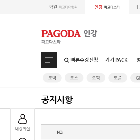
학원
인강
1
파고다어학원
파고다스타
빠른수강신청
기기 PACK
토익
토스
오픽
토플
G
공지사항
내강의실
NO.