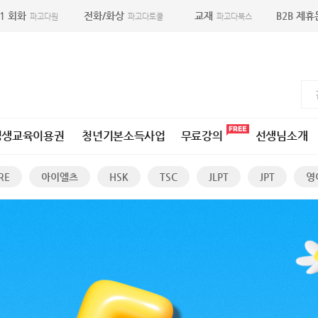
:1 회화
전화/화상
교재
B2B 제
파고다원
파고다토쿨
파고다북스
평생교육이용권
청년기본소득사업
무료강의
선생님소개
RE
아이엘츠
HSK
TSC
JLPT
JPT
영