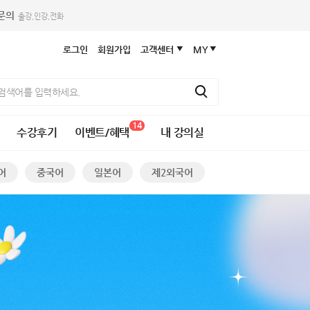
휴문의
출강,인강,전화
로그인
회원가입
고객센터
MY
14
수강후기
이벤트/혜택
내 강의실
어
중국어
일본어
제2외국어