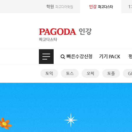
학원
인강
1
파고다어학원
파고다스타
빠른수강신청
기기 PACK
토익
토스
오픽
토플
G