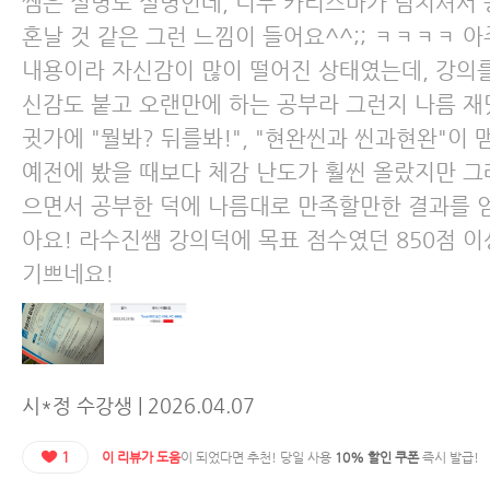
쌤은 설명도 설명인데, 너무 카리스마가 넘치셔서 
혼날 것 같은 그런 느낌이 들어요^^;; ㅋㅋㅋㅋ 
내용이라 자신감이 많이 떨어진 상태였는데, 강의
신감도 붙고 오랜만에 하는 공부라 그런지 나름 
귓가에 "뭘봐? 뒤를봐!", "현완씬과 씬과현완"이 
예전에 봤을 때보다 체감 난도가 훨씬 올랐지만 그
으면서 공부한 덕에 나름대로 만족할만한 결과를 얻
아요! 라수진쌤 강의덕에 목표 점수였던 850점 이
기쁘네요!
시*정 수강생 | 2026.04.07
1
이 리뷰가 도움
이 되었다면 추천! 당일 사용
10% 할인 쿠폰
즉시 발급!