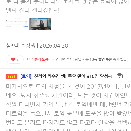
로 다 듣지 못하더라도 문제를 맞추는 능력이 많이
엘씨 진리 켈리정쌤~!
심*택 수강생 | 2026.04.20
2
이 리뷰가 도움
이 되었다면 추천! 당일 사용
10% 할인 쿠폰
즉시 발급!
[토익]
진리의 라수진 쌤! 두달 만에 910점 달성~!
BEST
마지막으로 토익 시험을 본 것이 2017년이니, 벌
네요. 당시 취준생 시절이라, 남는 것이 시간이었
학원 다니면서 거의 두달 간 토익에만 매달렸던 기
타토익을 들으면서 토익 공부에 도움을 많이 받았
번에도 묻지도 따지지도 않고 파고다 인강을 선택