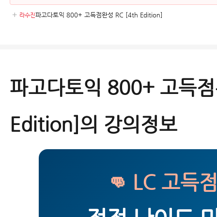
+
파고다토익 800+ 고득점완성 RC [4th Edition]
라수진
NO.
강의명
OT
OT
OT 강의
1
[PART 5] 문장구조와 수일치
파고다토익 800+ 고득점완
2
[PART 5] 시제
전체보기 (42강) ▽
Edition]의 강의정보
👊 LC 고득