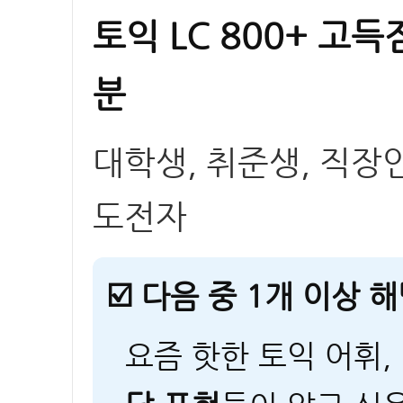
토익 LC 800+ 고
분
대학생, 취준생, 직장
도전자
☑️ 다음 중 1개 이상 
요즘 핫한 토익 어휘,