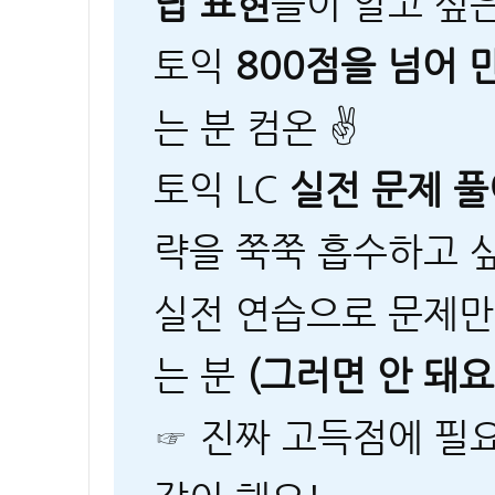
답 표현
들이 알고 싶은
토익
800점을 넘어 
는 분 컴온 ✌
토익 LC
실전 문제 풀
략을 쭉쭉 흡수하고 
실전 연습으로 문제만
는 분
(그러면 안 돼요
☞ 진짜 고득점에 필