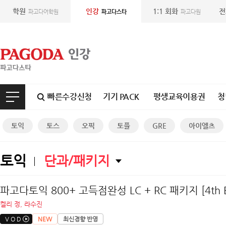
학원
인강
1:1 회화
전
파고다어학원
파고다스타
파고다원
빠른수강신청
기기 PACK
평생교육이용권
청
토익
토스
오픽
토플
GRE
아이엘츠
토익
단과/패키지
파고다토익 800+ 고득점완성 LC + RC 패키지 [4th Ed
켈리 정, 라수진
V O D
NEW
최신경향 반영