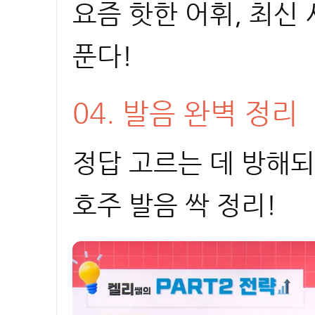
요즘 핫한 어휘, 최신
푼다!
04. 발음 완벽 정리
정답 고르는 데 방해되
호주 발음 싹 정리!