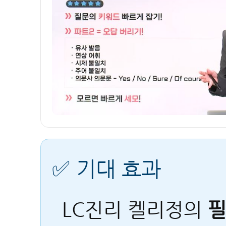
✅ 기대 효과
LC진리 켈리정의
필