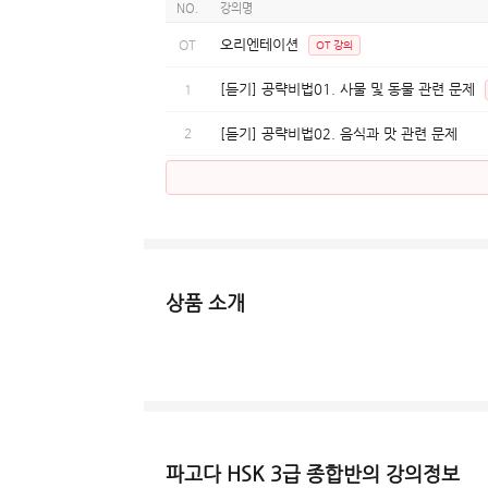
NO.
강의명
오리엔테이션
OT
OT 강의
[듣기] 공략비법01. 사물 및 동물 관련 문제
1
2
[듣기] 공략비법02. 음식과 맛 관련 문제
상품 소개
파고다 HSK 3급 종합반의 강의정보