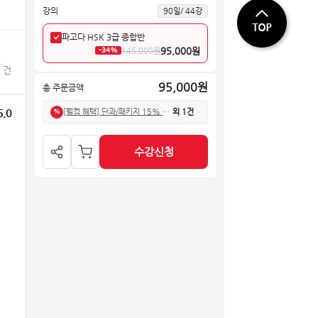
[독해] 공략비법04. 명사 문제
20
56:07
🔒
강의
90일/ 44강
파고다 HSK 3급 종합반
[독해] 공략비법05. 동사 문제
21
39:56
🔒
95,000원
145,000원
-34%
[독해] 공략비법06. 형용사 문제
22
45:32
🔒
 건
95,000원
총 주문금액
[독해] 공략비법07. 부사, 접속사 문제
23
37:52
🔒
5.0
[웰컴 혜택] 단과/패키지 15% 할인
외 1건
›
%
[독해] 공략비법08. 전치사, 양사 문제
24
52:21
🔒
[독해] 공략비법09. 정보 탐색 문제
25
53:44
🔒
수강신청
[독해] 공략비법10. 주제 파악 문제
26
55:17
🔒
[독해] 미니 테스트
27
43:49
🔒
[쓰기] 공략비법01. 중국어 기본 어순
28
61:00
🔒
[쓰기] 공략비법02. 다양한 형태의 술어문
29
41:30
🔒
[쓰기] 공략비법03. 술어 앞에 오는 부사어
30
65:02
🔒
[쓰기] 공략비법04. 술어 뒤에 오는 보어
31
57:29
🔒