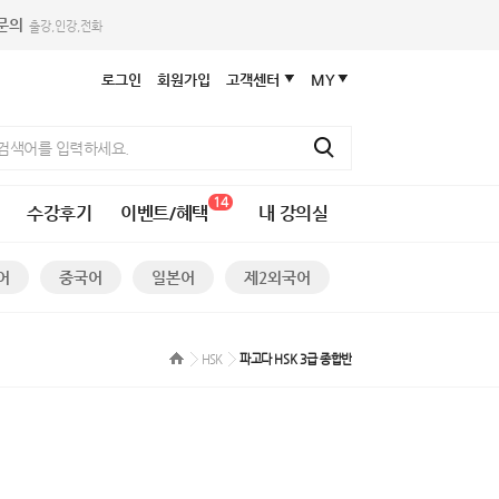
휴문의
출강,인강,전화
로그인
회원가입
고객센터
MY
14
수강후기
이벤트/혜택
내 강의실
어
중국어
일본어
제2외국어
HSK
파고다 HSK 3급 종합반