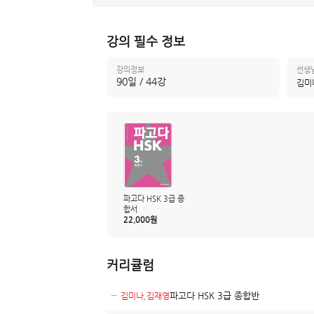
강의 필수 정보
강의정보
선생
90일 / 44강
김미
파고다 HSK 3급 종
합서
22,000원
커리큘럼
−
파고다 HSK 3급 종합반
김미나,김재영