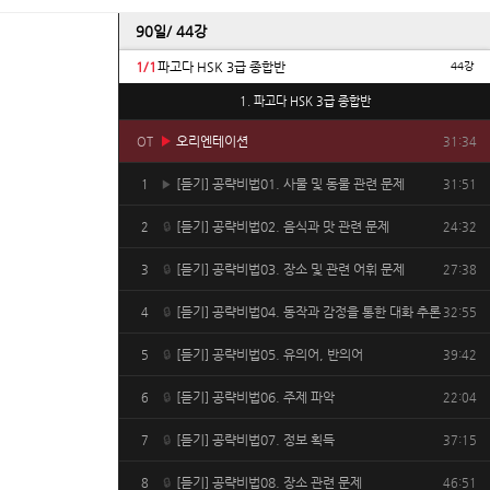
90일/ 44강
1/1
파고다 HSK 3급 종합반
44강
파고다 HSK 3급 종합반
오리엔테이션
OT
31:34
▶
[듣기] 공략비법01. 사물 및 동물 관련 문제
1
31:51
▶
[듣기] 공략비법02. 음식과 맛 관련 문제
2
24:32
🔒
[듣기] 공략비법03. 장소 및 관련 어휘 문제
3
27:38
🔒
[듣기] 공략비법04. 동작과 감정을 통한 대화 추론
4
32:55
🔒
[듣기] 공략비법05. 유의어, 반의어
5
39:42
🔒
[듣기] 공략비법06. 주제 파악
6
22:04
🔒
[듣기] 공략비법07. 정보 획득
7
37:15
🔒
[듣기] 공략비법08. 장소 관련 문제
8
46:51
🔒