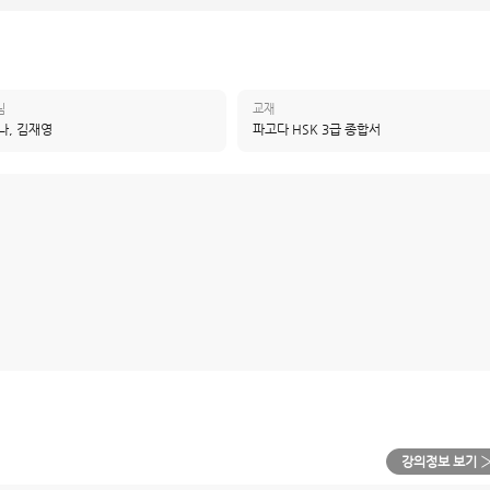
님
교재
나, 김재영
파고다 HSK 3급 종합서
강의정보 보기 