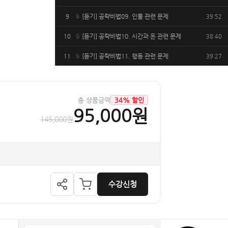
[듣기] 공략비법09. 인물 관련 문제
9
39:52
🔒
[듣기] 공략비법10. 시간과 돈 관련 문제
10
38:40
🔒
[듣기] 공략비법11. 행동 관련 문제
11
39:27
🔒
[듣기] 공략비법12. 감정과 태도 관련 문제
12
40:31
🔒
[듣기] 공략비법13. 사람의 특징
13
38:12
🔒
총 상품금액
34% 할인
+
95,000원
[듣기] 공략비법14. 사물의 특징
14
38:29
🔒
더보기
145,000원
[듣기] 공략비법15. 교통수단 관련 문제
15
37:35
🔒
[듣기] 미니 테스트
16
48:49
🔒
[독해] 공략비법01. 의문형 문제
17
40:23
🔒
수강신청
[독해] 공략비법02. 제안·청유형 문제
18
55:16
🔒
[독해] 공략비법03. 단문형 문제
19
51:04
▶