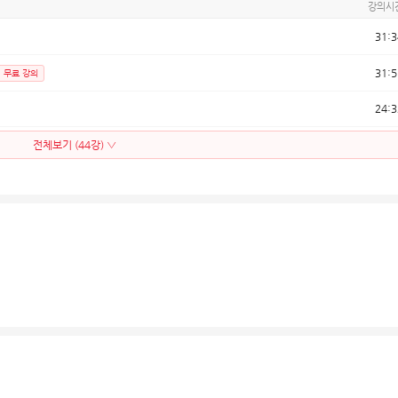
강의시
31:3
31:5
무료 강의
24:3
전체보기 (44강) ▽