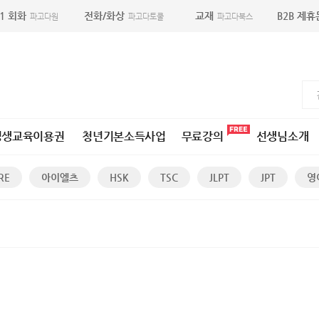
:1 회화
전화/화상
교재
B2B 제
파고다원
파고다토쿨
파고다북스
평생교육이용권
청년기본소득사업
무료강의
선생님소개
RE
아이엘츠
HSK
TSC
JLPT
JPT
영