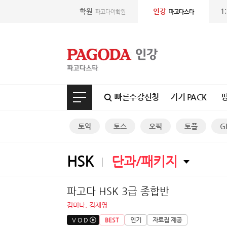
학원
인강
1
파고다어학원
파고다스타
빠른수강신청
기기 PACK
토익
토스
오픽
토플
G
HSK
단과/패키지
파고다 HSK 3급 종합반
김미나, 김재영
V O D
BEST
인기
자료집 제공