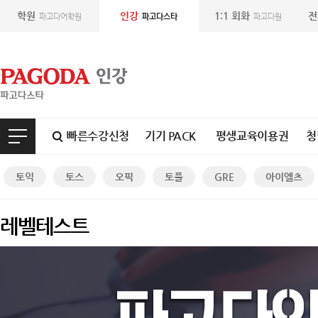
학원
인강
1:1 회화
전
파고다어학원
파고다스타
파고다원
빠른수강신청
기기 PACK
평생교육이용권
청
토익
토스
오픽
토플
GRE
아이엘츠
레벨테스트