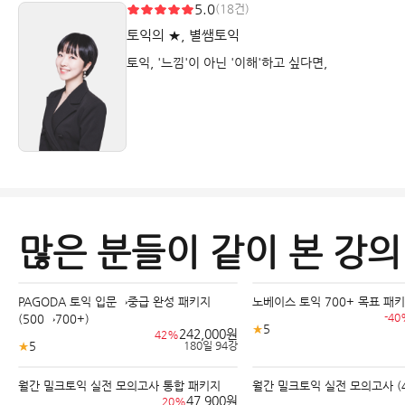
5.0
(18건)
토익의 ★, 별쌤토익
토익, '느낌'이 아닌 '이해'하고 싶다면,
많은 분들이 같이 본 강의
PAGODA 토익 입문→중급 완성 패키지
노베이스 토익 700+ 목표 패
-4
(500→700+)
★
5
242,000원
42%
★
5
180일
94강
·
월간 밀크토익 실전 모의고사 통합 패키지
월간 밀크토익 실전 모의고사 (4
47,900원
20%