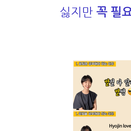
싫지만
꼭 필요