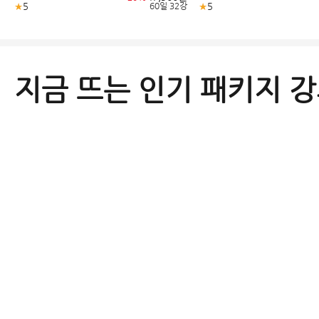
★
5
★
5
60일
32강
·
지금 뜨는 인기 패키지 