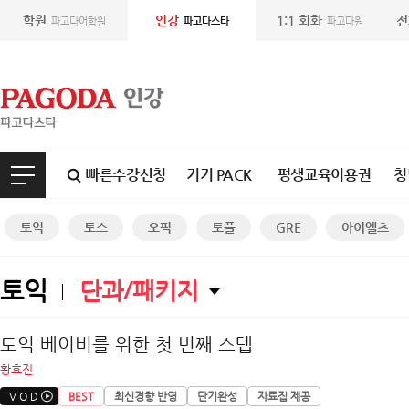
학원
인강
1:1 회화
전
파고다어학원
파고다스타
파고다원
빠른수강신청
기기 PACK
평생교육이용권
청
토익
토스
오픽
토플
GRE
아이엘츠
토익
단과/패키지
토익 베이비를 위한 첫 번째 스텝
황효진
V O D
BEST
최신경향 반영
단기완성
자료집 제공